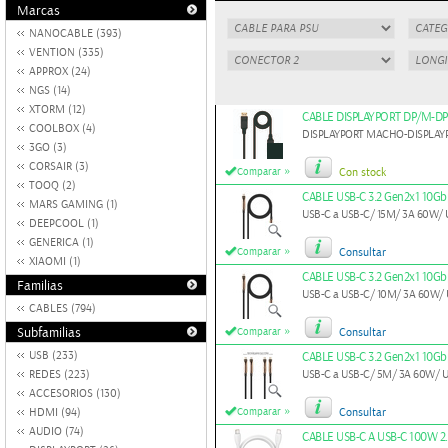
Marcas
NANOCABLE (393)
VENTION (335)
APPROX (24)
NGS (14)
XTORM (12)
CABLE DISPLAYPORT DP/M-D
COOLBOX (4)
DISPLAYPORT MACHO-DISPLA
3GO (3)
CORSAIR (3)
»
Comparar
Con stock
TOOQ (2)
CABLE USB-C 3.2 Gen2x1 10
MARS GAMING (1)
USB-C a USB-C/ 15M/ 3A 60W/
DEEPCOOL (1)
GENERICA (1)
»
Comparar
Consultar
XIAOMI (1)
CABLE USB-C 3.2 Gen2x1 10
Familias
USB-C a USB-C/ 10M/ 3A 60W/
CABLES (794)
»
Subfamilias
Comparar
Consultar
USB (233)
CABLE USB-C 3.2 Gen2x1 10
REDES (223)
USB-C a USB-C/ 5M/ 3A 60W/ 
ACCESORIOS (130)
»
HDMI (94)
Comparar
Consultar
AUDIO (74)
CABLE USB-C A USB-C 100W 2