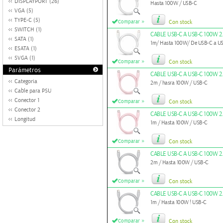
DISPLAYPORT (26)
Hasta 100W / USB-C
VGA (5)
TYPE-C (5)
»
Comparar
Con stock
SWITCH (1)
CABLE USB-C A USB-C 100W 2
SATA (1)
1m/ Hasta 100W/ De USB-C a U
ESATA (1)
SVGA (1)
»
Comparar
Con stock
Parámetros
CABLE USB-C A USB-C 100W 2
Categoria
2m / hasra 100W / USB-C
Cable para PSU
Conector 1
»
Comparar
Con stock
Conector 2
CABLE USB-C A USB-C 100W 2
Longitud
1m / Hasta 100W / USB-C
»
Comparar
Con stock
CABLE USB-C A USB-C 100W 2.
2m / Hasta 100W / USB-C
»
Comparar
Con stock
CABLE USB-C A USB-C 100W 2.
1m / Hasta 100W ! USB-C
»
Comparar
Con stock