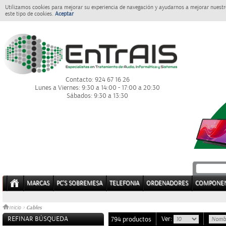
Utilizamos cookies para mejorar su experiencia de navegación y ayudarnos a mejorar nuestro
este tipo de cookies.
Aceptar
Contacto: 924 67 16 26
Lunes a Viernes: 9:30 a 14:00 - 17:00 a 20:30
Sábados: 9:30 a 13:30
MARCAS
PC'S SOBREMESA
TELEFONIA
ORDENADORES
COMPONE
Cables
Inicio
>
REFINAR BÚSQUEDA
Ver:
794 productos