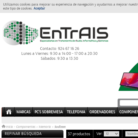
Utilizamos cookies para mejorar su experiencia de navegación y ayudarnos a mejorar nuestro
este tipo de cookies.
Aceptar
Contacto: 924 67 16 26
Lunes a Viernes: 9:30 a 14:00 - 17:00 a 20:30
Sábados: 9:30 a 13:30
MARCAS
PC'S SOBREMESA
TELEFONIA
ORDENADORES
COMPONE
Sodimm
Inicio
>
Componentes
»
Memoria
»
REFINAR BÚSQUEDA
Ver:
37 productos