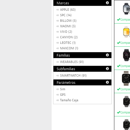
Marcas
APPLE (63)
SPC (14)
Compar
BILLOW (5)
XIAOMI (3)
VIVO (2)
CANYON (2)
LEOTEC (1)
Compar
MAXCOM (1)
Familias
WEARABLES (91)
Compar
Subfamilias
SMARTWATCH (91)
Parámetros
Sim
Compar
GPS
Tamaño Caja
Compar