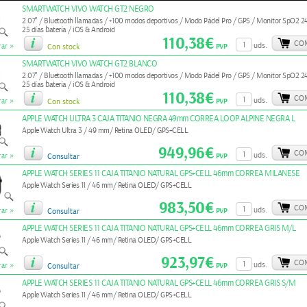
SMARTWATCH VIVO WATCH GT2 NEGRO
2.07" / Bluetooth llamadas / +100 modos deportivos / Modo Pádel Pro / GPS / Monitor SpO2 24
25 días batería / iOS & Android
110,38€
CO
»
uds.
PVP
ar
Con stock
SMARTWATCH VIVO WATCH GT2 BLANCO
2.07" / Bluetooth llamadas / +100 modos deportivos / Modo Pádel Pro / GPS / Monitor SpO2 24
25 días batería / iOS & Android
110,38€
CO
»
uds.
PVP
ar
Con stock
APPLE WATCH ULTRA 3 CAJA TITANIO NEGRA 49mm CORREA LOOP ALPINE NEGRA L
Apple Watch Ultra 3 / 49 mm/ Retina OLED/ GPS+CELL
949,96€
CO
»
uds.
PVP
ar
Consultar
APPLE WATCH SERIES 11 CAJA TITANIO NATURAL GPS+CELL 46mm CORREA MILANESE
Apple Watch Series 11 / 46 mm/ Retina OLED/ GPS+CELL
983,50€
CO
»
uds.
PVP
ar
Consultar
APPLE WATCH SERIES 11 CAJA TITANIO NATURAL GPS+CELL 46mm CORREA GRIS M/L
Apple Watch Series 11 / 46 mm/ Retina OLED/ GPS+CELL
923,97€
CO
»
uds.
PVP
ar
Consultar
APPLE WATCH SERIES 11 CAJA TITANIO NATURAL GPS+CELL 46mm CORREA GRIS S/M
Apple Watch Series 11 / 46 mm/ Retina OLED/ GPS+CELL