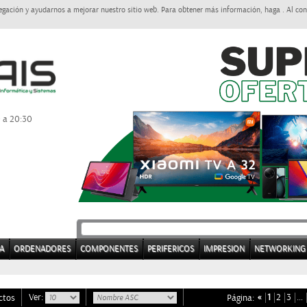
egación y ayudarnos a mejorar nuestro sitio web. Para obtener más información, haga . Al con
0 a 20:30
A
ORDENADORES
COMPONENTES
PERIFERICOS
IMPRESION
NETWORKING
Ver:
«
1
2
3
…
ctos
Página: