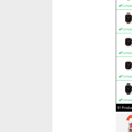
Compar
Compar
Compar
Compar
Compar
91 Produ