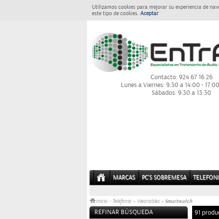
Utilizamos cookies para mejorar su experiencia de nav
este tipo de cookies.
Aceptar
Contacto: 924 67 16 26
Lunes a Viernes: 9:30 a 14:00 - 17:0
Sábados: 9:30 a 13:30
MARCAS
PC'S SOBREMESA
TELEFONI
Smartwatch
Inicio
>
Telefonia
»
Wearables
»
REFINAR BÚSQUEDA
91 produ