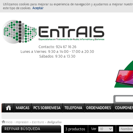
Utilizamos cookies para mejorar su experiencia de navegación y ayudarnos a mejorar nuestro
este tipo de cookies.
Aceptar
Contacto: 924 67 16 26
Lunes a Viernes: 9:30 a 14:00 - 17:00 a 20:30
Sábados: 9:30 a 13:30
MARCAS
PC'S SOBREMESA
TELEFONIA
ORDENADORES
COMPONE
Boligrafos
Inicio
>
Impresion
»
Escritura
»
REFINAR BÚSQUEDA
Ver:
3 productos