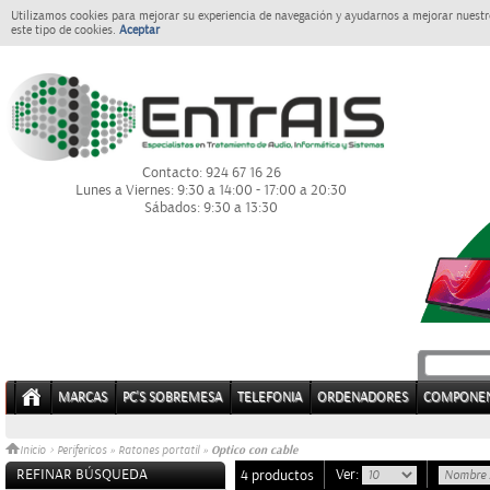
Utilizamos cookies para mejorar su experiencia de navegación y ayudarnos a mejorar nuestro
este tipo de cookies.
Aceptar
Contacto: 924 67 16 26
Lunes a Viernes: 9:30 a 14:00 - 17:00 a 20:30
Sábados: 9:30 a 13:30
MARCAS
PC'S SOBREMESA
TELEFONIA
ORDENADORES
COMPONE
Optico con cable
Inicio
>
Perifericos
»
Ratones portatil
»
REFINAR BÚSQUEDA
Ver:
4 productos