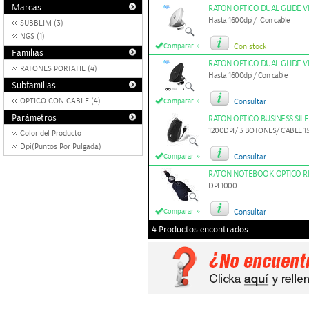
Marcas
RATON OPTICO DUAL GLIDE 
Hasta 1600dpi/ Con cable
SUBBLIM (3)
NGS (1)
»
Comparar
Con stock
Familias
RATON OPTICO DUAL GLIDE 
RATONES PORTATIL (4)
Hasta 1600dpi/ Con cable
Subfamilias
»
OPTICO CON CABLE (4)
Comparar
Consultar
Parámetros
RATON OPTICO BUSINESS SI
1200DPI/ 3 BOTONES/ CABLE 1
Color del Producto
Dpi(Puntos Por Pulgada)
»
Comparar
Consultar
RATON NOTEBOOK OPTICO RE
DPI 1000
»
Comparar
Consultar
4 Productos encontrados