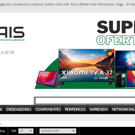
egación y ayudarnos a mejorar nuestro sitio web. Para obtener más información, haga . Al con
0 a 20:30
A
ORDENADORES
COMPONENTES
PERIFERICOS
IMPRESION
NETWORKING
e
Ver:
tos