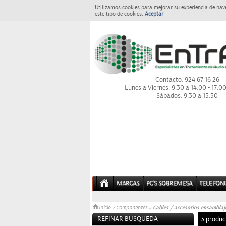
Utilizamos cookies para mejorar su experiencia de nav
este tipo de cookies.
Aceptar
Contacto: 924 67 16 26
Lunes a Viernes: 9:30 a 14:00 - 17:0
Sábados: 9:30 a 13:30
MARCAS
PC'S SOBREMESA
TELEFONI
Cables / accesorios ensamblaj
Inicio
>
Componentes
»
REFINAR BÚSQUEDA
3 produc