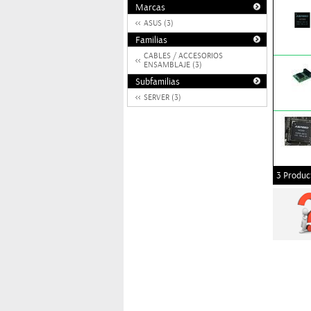
Marcas
ASUS (3)
Familias
CABLES / ACCESORIOS
ENSAMBLAJE (3)
Subfamilias
SERVER (3)
3 Produc