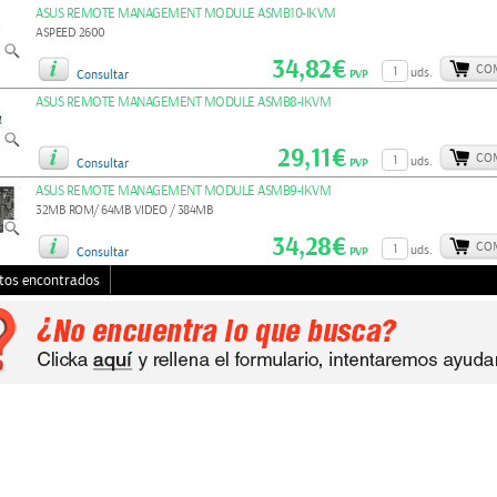
ASUS REMOTE MANAGEMENT MODULE ASMB10-IKVM
ASPEED 2600
34,82€
CO
uds.
PVP
Consultar
ASUS REMOTE MANAGEMENT MODULE ASMB8-IKVM
29,11€
CO
uds.
PVP
Consultar
ASUS REMOTE MANAGEMENT MODULE ASMB9-IKVM
32MB ROM/ 64MB VIDEO / 384MB
34,28€
CO
uds.
PVP
Consultar
tos encontrados