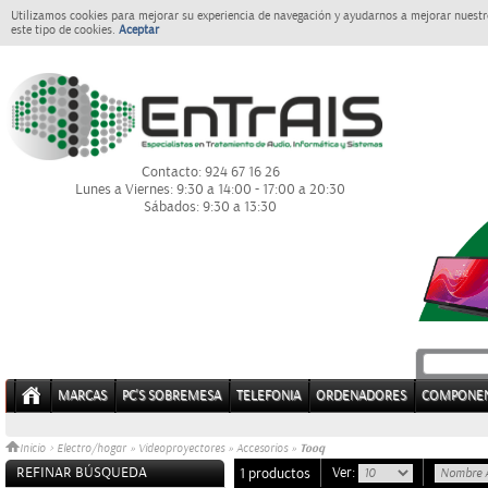
Utilizamos cookies para mejorar su experiencia de navegación y ayudarnos a mejorar nuestro
este tipo de cookies.
Aceptar
Contacto: 924 67 16 26
Lunes a Viernes: 9:30 a 14:00 - 17:00 a 20:30
Sábados: 9:30 a 13:30
MARCAS
PC'S SOBREMESA
TELEFONIA
ORDENADORES
COMPONE
Tooq
Inicio
>
Electro/hogar
»
Videoproyectores
»
Accesorios
»
REFINAR BÚSQUEDA
Ver:
1 productos