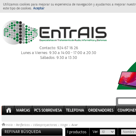
Utilizamos cookies para mejorar su experiencia de navegación y ayudarnos a mejorar nuestro
este tipo de cookies.
Aceptar
Contacto: 924 67 16 26
Lunes a Viernes: 9:30 a 14:00 - 17:00 a 20:30
Sábados: 9:30 a 13:30
MARCAS
PC'S SOBREMESA
TELEFONIA
ORDENADORES
COMPONE
Acer
Inicio
>
Perifericos
»
Videoproyectores
»
Wxga
»
REFINAR BÚSQUEDA
Ver:
1 productos