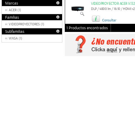
Marcas
VIDEOPROYECTOR ACER X132
DLP / 4800 lm / 16:10 / HDMI x2 
ACER (1)
Familias
Consultar
VIDEOPROYECTORES (1)
1 Productos encontrados
Subfamilias
WXGA (1)