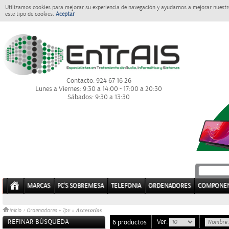
Utilizamos cookies para mejorar su experiencia de navegación y ayudarnos a mejorar nuestro
este tipo de cookies.
Aceptar
Contacto: 924 67 16 26
Lunes a Viernes: 9:30 a 14:00 - 17:00 a 20:30
Sábados: 9:30 a 13:30
MARCAS
PC'S SOBREMESA
TELEFONIA
ORDENADORES
COMPONE
Accesorios
Inicio
>
Ordenadores
»
Tpv
»
REFINAR BÚSQUEDA
Ver:
6 productos