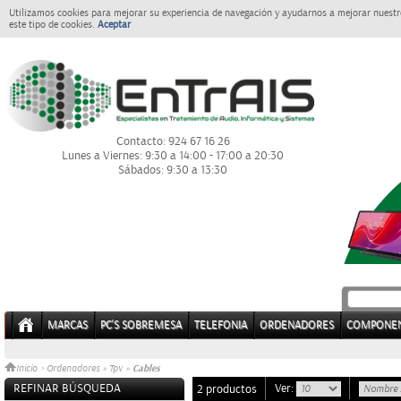
Utilizamos cookies para mejorar su experiencia de navegación y ayudarnos a mejorar nuestro
este tipo de cookies.
Aceptar
Contacto: 924 67 16 26
Lunes a Viernes: 9:30 a 14:00 - 17:00 a 20:30
Sábados: 9:30 a 13:30
MARCAS
PC'S SOBREMESA
TELEFONIA
ORDENADORES
COMPONE
Cables
Inicio
>
Ordenadores
»
Tpv
»
REFINAR BÚSQUEDA
Ver:
2 productos