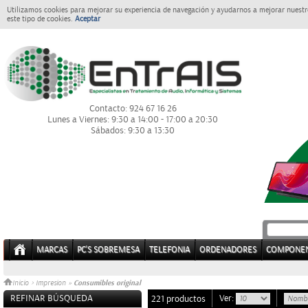
Utilizamos cookies para mejorar su experiencia de navegación y ayudarnos a mejorar nuestro
este tipo de cookies.
Aceptar
Contacto: 924 67 16 26
Lunes a Viernes: 9:30 a 14:00 - 17:00 a 20:30
Sábados: 9:30 a 13:30
MARCAS
PC'S SOBREMESA
TELEFONIA
ORDENADORES
COMPONE
Consumibles original
Inicio
>
Impresion
»
REFINAR BÚSQUEDA
Ver:
221 productos