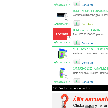
»
Comparar
Consultar
TONER NEGRO HP 205A CF53
Cartucho de tóner Original Laser
»
Comparar
Con stock
TONER WT-201 CANON
Toner WT-201 30000 páginas
»
Comparar
Consultar
MULTIPACK 4 CARTUCHOS TIN
Brother LC-221VALBP Multipack/
»
Comparar
Consultar
CARTUCHO LC221 AMARILLO
Tinta amarilla / Brother / Origina
»
Comparar
Consultar
221 Productos encontrados