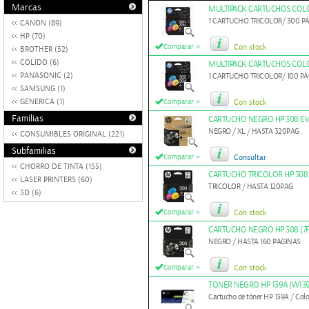
Marcas
MULTIPACK CARTUCHOS COLOR
1 CARTUCHO TRICOLOR/ 300 P
CANON (89)
HP (70)
»
Comparar
Con stock
BROTHER (52)
COLIDO (6)
MULTIPACK CARTUCHOS COLOR
PANASONIC (2)
1 CARTUCHO TRICOLOR/ 100 PÁ
SAMSUNG (1)
»
GENERICA (1)
Comparar
Con stock
Familias
CARTUCHO NEGRO HP 308 EV
NEGRO / XL / HASTA 320PAG
CONSUMIBLES ORIGINAL (221)
Subfamilias
»
Comparar
Consultar
CHORRO DE TINTA (155)
CARTUCHO TRICOLOR HP 308 
LASER PRINTERS (60)
TRICOLOR / HASTA 120PAG
3D (6)
»
Comparar
Con stock
CARTUCHO NEGRO HP 308 (7F
NEGRO / HASTA 160 PAGINAS
»
Comparar
Con stock
TONER NEGRO HP 139A (W13
Cartucho de tóner HP 139A / Colo