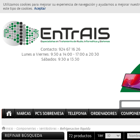
Utilizamos cookies para mejorar su experiencia de navegación y ayudarnos a mejorar nuestro
este tipo de cookies.
Aceptar
Contacto: 924 67 16 26
Lunes a Viernes: 9:30 a 14:00 - 17:00 a 20:30
Sábados: 9:30 a 13:30
MARCAS
PC'S SOBREMESA
TELEFONIA
ORDENADORES
COMPONE
Refrigeracion liquida
Inicio
>
Componentes
»
Ventiladores
»
REFINAR BÚSQUEDA
Ver:
72 productos