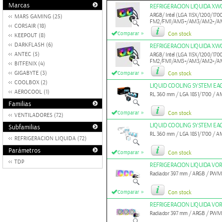
Marcas
REFRIGERACION LIQUIDA XW
ARGB/ Intel (LGA 115X/1200/170
MARS GAMING (25)
FM2/FM1/AM3+/AM3/AM2+/A
CORSAIR (18)
»
Comparar
Con stock
KEEPOUT (8)
DARKFLASH (6)
REFRIGERACION LIQUIDA XW
ANTEC (5)
ARGB/ Intel (LGA 115X/1200/170
FM2/FM1/AM3+/AM3/AM2+/A
BITFENIX (4)
»
GIGABYTE (3)
Comparar
Con stock
COOLBOX (2)
LIQUID COOLING SYSTEM EAG
AEROCOOL (1)
RL 360 mm / LGA 1851/1700 /
Familias
»
Comparar
Con stock
VENTILADORES (72)
LIQUID COOLING SYSTEM EAG
Subfamilias
RL 360 mm / LGA 1851/1700 / 
REFRIGERACION LIQUIDA (72)
Parámetros
»
Comparar
Con stock
TDP
REFRIGERACION LIQUIDA VO
Radiador 397 mm / ARGB / PWM 
»
Comparar
Con stock
REFRIGERACION LIQUIDA VOR
Radiador 397 mm / ARGB / PWM 