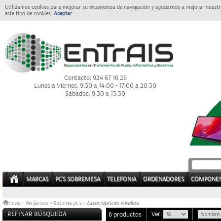
Utilizamos cookies para mejorar su experiencia de navegación y ayudarnos a mejorar nuestro
este tipo de cookies.
Aceptar
Contacto: 924 67 16 26
Lunes a Viernes: 9:30 a 14:00 - 17:00 a 20:30
Sábados: 9:30 a 13:30
MARCAS
PC'S SOBREMESA
TELEFONIA
ORDENADORES
COMPONE
Laser/opticos wireless
Inicio
>
Perifericos
»
Ratones pc´s
»
REFINAR BÚSQUEDA
Ver:
6 productos